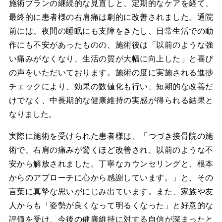
施術プランの継続的な見直しと、定期的なケアを経て、
最終的に患者様の右肩痛は劇的に改善されました。通院
前には、夜間の睡眠にも支障をきたし、日常生活での動
作にも不安があったものの、施術後は「以前のような強
い痛みがなくなり、生活の質が大幅に向上した」と喜び
の声をいただいております。施術の度に実施される進捗
チェックにより、効果の数値化も行い、短期的な改善だ
けでなく、中長期的な健康維持の実感が得られる結果と
なりました。
実際に施術を受けられた患者様は、「つづき接骨院の施
術で、右肩の痛みが驚くほど改善され、以前のような不
安から解放されました。丁寧なカウンセリングと、根本
からのアプローチに心から感謝しています。」と、その
言葉に真摯な思いがにじみ出ています。また、家族や友
人からも「姿勢が良くなって明るくなった」と好意的な
評価を受け、今後の健康維持に対する自信が深まったと