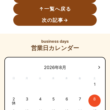
↑
一覧へ戻る
次の記事
→
business days
営業日カレンダー
2026年8月
日
月
火
水
木
金
土
1
2
3
4
5
6
7
8
休