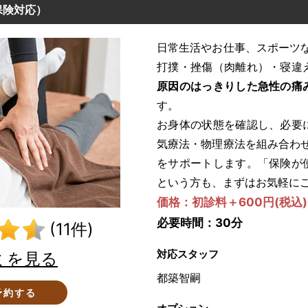
険対応）
日常生活やお仕事、スポーツな
打撲・挫傷（肉離れ）・寝違
原因のはっきりした急性の痛
す。
お身体の状態を確認し、必要
気療法・物理療法を組み合わせ
をサポートします。「保険が
という方も、まずはお気軽に
価格：初診料＋600円(税込)
必要時間：30分
(11件)
対応スタッフ
ミを見る
都築智嗣
予約する