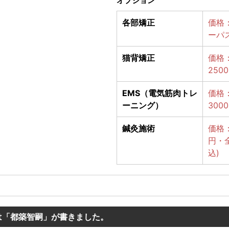
オプション
各部矯正
価格：
ーパ
猫背矯正
価格：
250
EMS（電気筋肉トレ
価格：
ーニング）
300
鍼灸施術
価格：
円・全
込)
は「都築智嗣」が書きました。